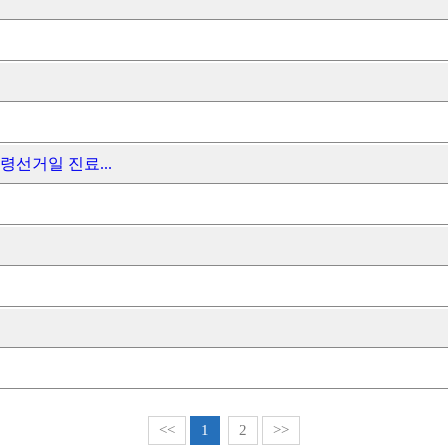
령선거일 진료...
<<
1
2
>>