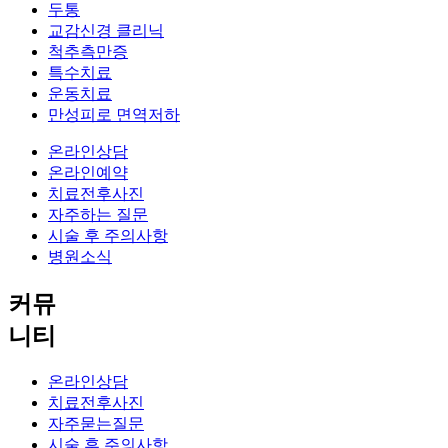
두통
교감신경 클리닉
척추측만증
특수치료
운동치료
만성피로 면역저하
온라인상담
온라인예약
치료전후사진
자주하는 질문
시술 후 주의사항
병원소식
커뮤
니티
온라인상담
치료전후사진
자주묻는질문
시술 후 주의사항