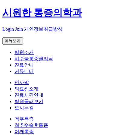
시원한 통증의학과
Login
Join
개인정보취급방침
메뉴보기
병원소개
비수술통증클리닉
진료안내
커뮤니티
인사말
의료진소개
진료시간안내
병원둘러보기
오시는길
척추통증
척추수술후통증
어깨통증