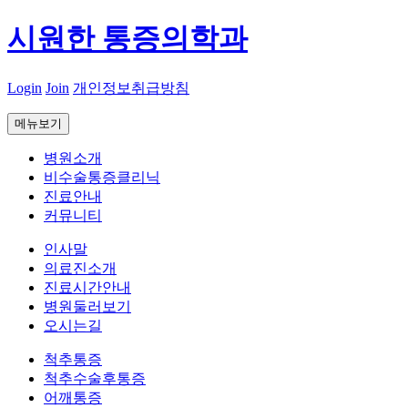
시원한 통증의학과
Login
Join
개인정보취급방침
메뉴보기
병원소개
비수술통증클리닉
진료안내
커뮤니티
인사말
의료진소개
진료시간안내
병원둘러보기
오시는길
척추통증
척추수술후통증
어깨통증