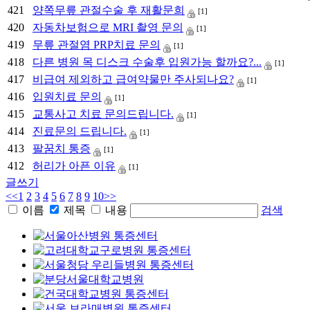
421
양쪽무릎 관절수술 후 재활문희
[1]
420
자동차보험으로 MRI 촬영 문의
[1]
419
무릎 관절염 PRP치료 문의
[1]
418
다른 병원 목 디스크 수술후 입원가능 할까요?...
[1]
417
비급여 제외하고 급여약물만 주사되나요?
[1]
416
입원치료 문의
[1]
415
교통사고 치료 문의드립니다.
[1]
414
진료문의 드립니다.
[1]
413
팔꿈치 통증
[1]
412
허리가 아픈 이유
[1]
글쓰기
<<
1
2
3
4
5
6
7
8
9
10
>>
이름
제목
내용
검색