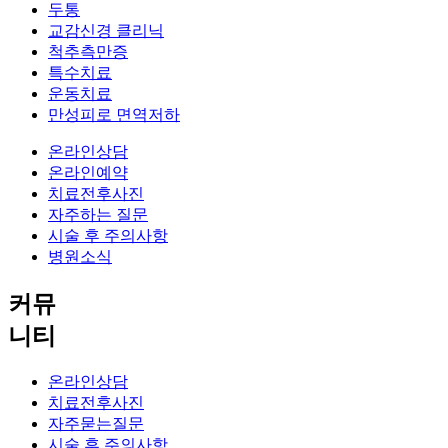
두통
교감신경 클리닉
척추측만증
특수치료
운동치료
만성피로 면역저하
온라인상담
온라인예약
치료전후사진
자주하는 질문
시술 후 주의사항
병원소식
커뮤
니티
온라인상담
치료전후사진
자주묻는질문
시술 후 주의사항