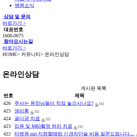
병원소식
상담 및 문의
바로가기 >
대표번호
1600-0075
찾아오시는길
바로가기 >
HOME
>
커뮤니티
>
온라인상담
온라인상담
게시판 목록
번호
제목
426
주사는 원장님들이 직접 놓으시나요?
[1]
425
생리통
[1]
424
골다공 치료
[1]
423
입원 및 MRI촬영 허리 치료
[1]
422
타병원 mri 지참할때랑 신경차단술 비용 질문드립니다....