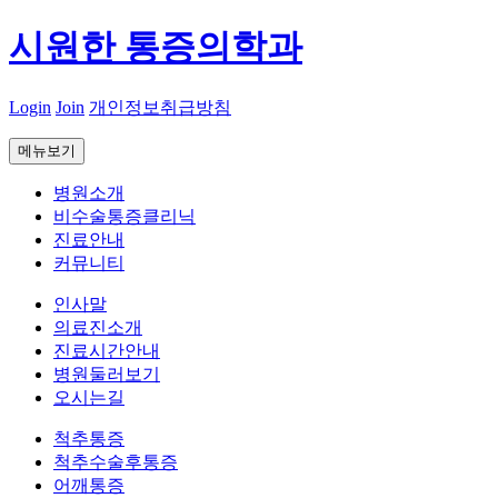
시원한 통증의학과
Login
Join
개인정보취급방침
메뉴보기
병원소개
비수술통증클리닉
진료안내
커뮤니티
인사말
의료진소개
진료시간안내
병원둘러보기
오시는길
척추통증
척추수술후통증
어깨통증