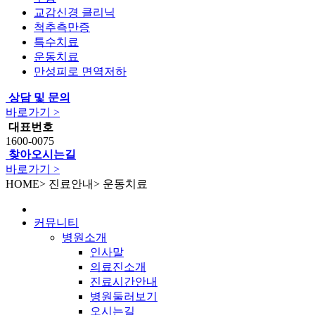
교감신경 클리닉
척추측만증
특수치료
운동치료
만성피로 면역저하
상담 및 문의
바로가기 >
대표번호
1600-0075
찾아오시는길
바로가기 >
HOME
>
진료안내
>
운동치료
커뮤니티
병원소개
인사말
의료진소개
진료시간안내
병원둘러보기
오시는길