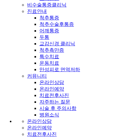
비수술통증클리닉
진료안내
척추통증
척추수술후통증
어깨통증
두통
교감신경 클리닉
척추측만증
특수치료
운동치료
만성피로 면역저하
커뮤니티
온라인상담
온라인예약
치료전후사진
자주하는 질문
시술 후 주의사항
병원소식
온라인상담
온라인예약
치료전후사진