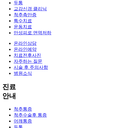
두통
교감신경 클리닉
척추측만증
특수치료
운동치료
만성피로 면역저하
온라인상담
온라인예약
치료전후사진
자주하는 질문
시술 후 주의사항
병원소식
진료
안내
척추통증
척추수술후 통증
어깨통증
두통